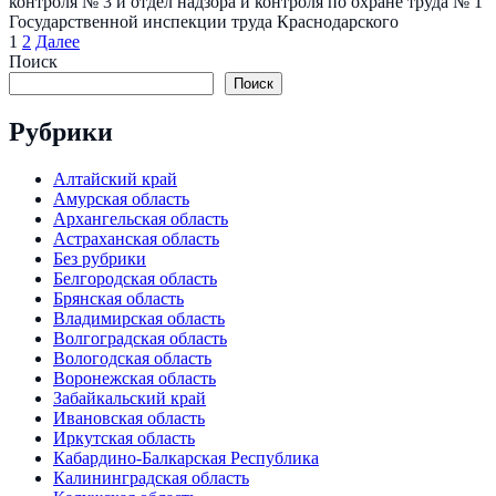
контроля № 3 и отдел надзора и контроля по охране труда № 1
Государственной инспекции труда Краснодарского
Пагинация
1
2
Далее
записей
Поиск
Поиск
Рубрики
Алтайский край
Амурская область
Архангельская область
Астраханская область
Без рубрики
Белгородская область
Брянская область
Владимирская область
Волгоградская область
Вологодская область
Воронежская область
Забайкальский край
Ивановская область
Иркутская область
Кабардино-Балкарская Республика
Калининградская область