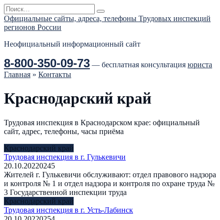
Перейти
Search
к
for:
Официальные сайты, адреса, телефоны Трудовых инспекций
содержанию
регионов России
Неофициальный информационный сайт
8-800-350-09-73
— бесплатная консультация
юриста
Главная
»
Контакты
Краснодарский край
Трудовая инспекция в Краснодарском крае: официальный
сайт, адрес, телефоны, часы приёма
Краснодарский край
Трудовая инспекция в г. Гулькевичи
20.10.2022
0
245
Жителей г. Гулькевичи обслуживают: отдел правового надзора
и контроля № 1 и отдел надзора и контроля по охране труда №
3 Государственной инспекции труда
Краснодарский край
Трудовая инспекция в г. Усть-Лабинск
20.10.2022
0
254